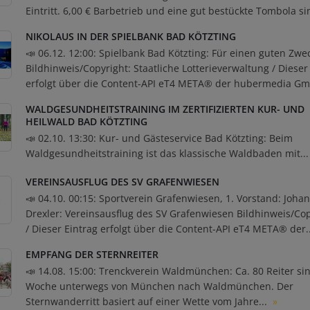
Eintritt. 6,00 € Barbetrieb und eine gut bestückte Tombola si
NIKOLAUS IN DER SPIELBANK BAD KÖTZTING
📣 06.12. 12:00: Spielbank Bad Kötzting: Für einen guten Zwe
Bildhinweis/Copyright: Staatliche Lotterieverwaltung / Dieser
erfolgt über die Content-API eT4 META® der hubermedia Gm
WALDGESUNDHEITSTRAINING IM ZERTIFIZIERTEN KUR- UND
HEILWALD BAD KÖTZTING
📣 02.10. 13:30: Kur- und Gästeservice Bad Kötzting: Beim
Waldgesundheitstraining ist das klassische Waldbaden mit..
VEREINSAUSFLUG DES SV GRAFENWIESEN
📣 04.10. 00:15: Sportverein Grafenwiesen, 1. Vorstand: Joha
Drexler: Vereinsausflug des SV Grafenwiesen Bildhinweis/Cop
/ Dieser Eintrag erfolgt über die Content-API eT4 META® der.
EMPFANG DER STERNREITER
📣 14.08. 15:00: Trenckverein Waldmünchen: Ca. 80 Reiter si
Woche unterwegs von München nach Waldmünchen. Der
Sternwanderritt basiert auf einer Wette vom Jahre...
»