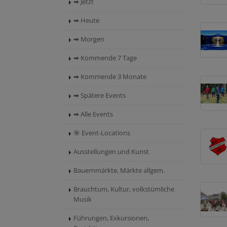
➡ Jetzt
➡ Heute
➡ Morgen
➡ Kommende 7 Tage
➡ Kommende 3 Monate
➡ Spätere Events
➡ Alle Events
🎯 Event-Locations
Ausstellungen und Kunst
Bauernmärkte, Märkte allgem.
Brauchtum, Kultur, volkstümliche
Musik
Führungen, Exkursionen,