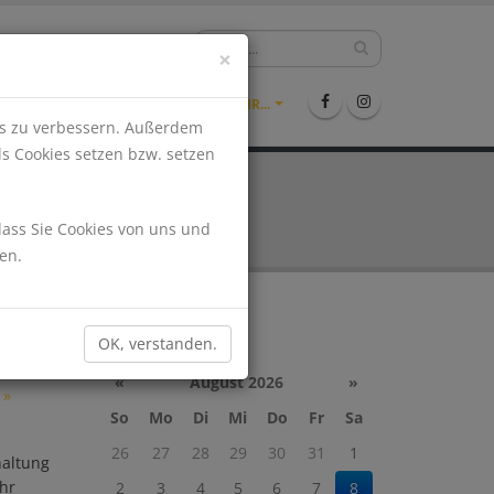
hlen?
09971-9942361
×
ENTS
STELLENMARKT
MEHR...
nis zu verbessern. Außerdem
ls Cookies setzen bzw. setzen
dass Sie Cookies von uns und
en.
NG
Kalender
OK, verstanden.
 € |
22.00
«
August 2026
»
»
So
Mo
Di
Mi
Do
Fr
Sa
26
27
28
29
30
31
1
haltung
hr
2
3
4
5
6
7
8