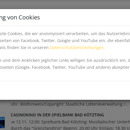
Apps
Inhalte fe
ng von Cookies
EINKAUFEN, WIRTSCHAFT & GESUNDHEIT
EV
ite Cookies, die wir anonmyisiert verarbeiten, um das Nutzerleb
eiten von Facebook, Twitter, Google und YouTube ein, die ebenfal
ils finden Sie in unseren
Datenschutzbestimmungen.
tkämpfe
 und dem Anklicken jeglicher Links willigen Sie ausdrücklich ein, 
eiten (Google, Facebook, Twitter, YouTube und andere) akzeptier
HERBSTANFANG - TOMBOLA IN DER SPIELBANK BAD KÖTZTI
📣 23.09. 12:00: Spielbank Bad Kötzting: Zu gewinnen: 400,00
250,00 € | 150,00 € | 100,00 € | 100,00 €. Verlosung um ca. 
Uhr. Bildhinweis/Copyright: Staatliche Lotterieverwaltung /...
CASINOKINO IN DER SPIELBANK BAD KÖTZTING
📣 12.11. 12:00: Spielbank Bad Kötzting: Musikalischer Unter
durch das "Grenzlandtrio" Beginn: 20.00 Uhr Einlass: 18.30 U