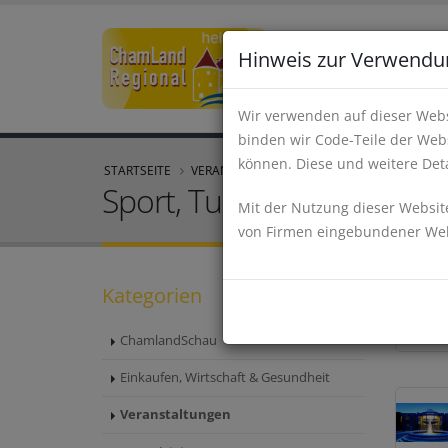
Hinweis zur Verwendu
Wir verwenden auf dieser Webs
binden wir Code-Teile der Webs
können. Diese und weitere Deta
STARTSEITE
VERANSTALTUNGEN
Sport, Turniere und Wet
Mit der Nutzung dieser Website
von Firmen eingebundener Webs
Kategorien
ChamlandSchau
Einkaufen, Wirtschaft & Gesundheit
Veranstaltungen