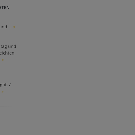
STEN
und...
»
ltag und
eichten
.
»
ght: /
.
»