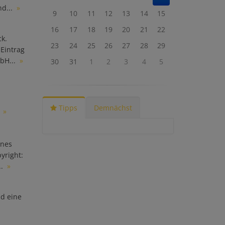
nd...
»
9
10
11
12
13
14
15
16
17
18
19
20
21
22
ck.
23
24
25
26
27
28
29
 Eintrag
bH...
»
30
31
1
2
3
4
5
Tipps
Demnächst
.
»
nnes
yright:
..
»
nd eine