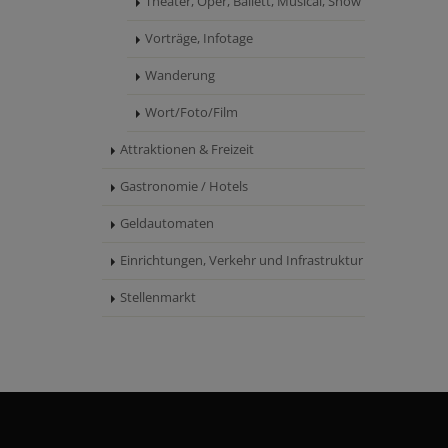
Theater, Oper, Ballett, Musical, Show
Vorträge, Infotage
Wanderung
Wort/Foto/Film
Attraktionen & Freizeit
Gastronomie / Hotels
Geldautomaten
Einrichtungen, Verkehr und Infrastruktur
Stellenmarkt