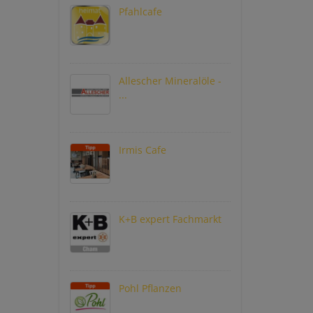
Pfahlcafe
Allescher Mineralöle -
...
Irmis Cafe
K+B expert Fachmarkt
Pohl Pflanzen