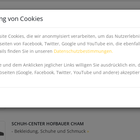
Apps
Inhalte fe
ng von Cookies
EINKAUFEN, WIRTSCHAFT & GESUNDHEIT
EV
ite Cookies, die wir anonmyisiert verarbeiten, um das Nutzerleb
eiten von Facebook, Twitter, Google und YouTube ein, die ebenfal
ils finden Sie in unseren
Datenschutzbestimmungen.
 Schmuck
 und dem Anklicken jeglicher Links willigen Sie ausdrücklich ein, 
eiten (Google, Facebook, Twitter, YouTube und andere) akzeptier
SCHUHMODE HOFBAUER CHAM
- Bekleidung, Schuhe und Schmuck
»
SCHUH-CENTER HOFBAUER CHAM
- Bekleidung, Schuhe und Schmuck
»