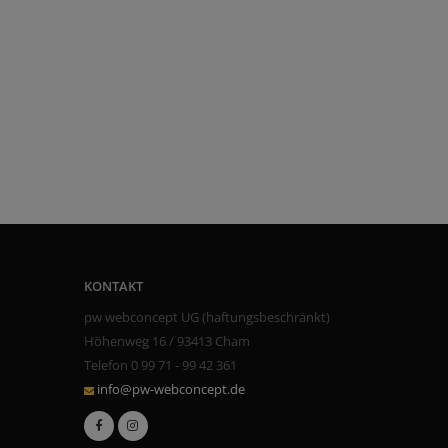
KONTAKT
pw webconcept UG (haftungsbeschränkt)
Höhenweg 16 / 93413 Cham
Telefon 0 99 71 - 99 42 361
info@pw-webconcept.de