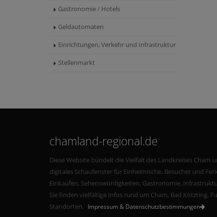
Gastronomie / Hotels
Geldautomaten
Einrichtungen, Verkehr und Infrastruktur
Stellenmarkt
chamland-regional.de
Diese Website bündelt die Vielfalt des Landkreises Cham u
digitales Schaufenster für Einheimische, Besucher und Fe
Einkaufen, Sehenswürdigkeiten, Gastronomie, Infrastruktu
Sie finden vielfältige Infos rund um Cham, Bad Kötzting, 
Standorten.
Impressum & Datenschutzbestimmungen