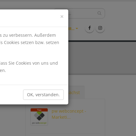
hlen?
09971-9942361
×
ENTS
STELLENMARKT
MEHR...
nis zu verbessern. Außerdem
ls Cookies setzen bzw. setzen
dass Sie Cookies von uns und
en.
Tipps
Demnächst
OK, verstanden.
pw webconcept -
Marketi...