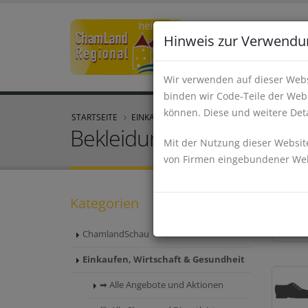
Hinweis zur Verwendu
Wir verwenden auf dieser Webs
binden wir Code-Teile der Webs
können. Diese und weitere Deta
STARTSEITE
EINKAUFEN, WIRTSCHAFT & GESUNDHEIT
Bekleidung, Schuhe und
Mit der Nutzung dieser Website
von Firmen eingebundener Webs
Kategorien
ChamlandSchau
Einkaufen, Wirtschaft & Gesundheit
➡ Alle Angebote und Aktionen