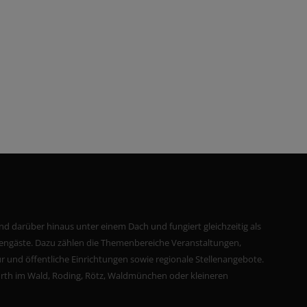
nd darüber hinaus unter einem Dach und fungiert gleichzeitig als
riengäste. Dazu zählen die Themenbereiche Veranstaltungen,
r und öffentliche Einrichtungen sowie regionale Stellenangebote.
Furth im Wald, Roding, Rötz, Waldmünchen oder kleineren