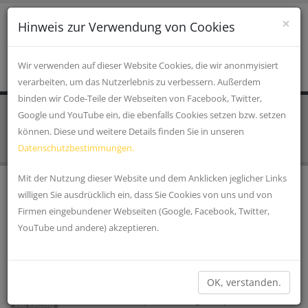
×
Hinweis zur Verwendung von Cookies
Wir verwenden auf dieser Website Cookies, die wir anonmyisiert
verarbeiten, um das Nutzerlebnis zu verbessern. Außerdem
binden wir Code-Teile der Webseiten von Facebook, Twitter,
Google und YouTube ein, die ebenfalls Cookies setzen bzw. setzen
STARTSEITE
EINKAUFEN, WIRTSCHAFT & GESUNDHEIT
IT, Computer, Handy, Internet
können. Diese und weitere Details finden Sie in unseren
Datenschutzbestimmungen.
Mit der Nutzung dieser Website und dem Anklicken jeglicher Links
willigen Sie ausdrücklich ein, dass Sie Cookies von uns und von
K+B EXPERT FACHMARKT
Firmen eingebundener Webseiten (Google, Facebook, Twitter,
Ihr Fachmarkt in Cham! K& B expert - mit besten
YouTube und andere) akzeptieren.
Empfehlungen Holen Sie sich in unserer expert
Beratungswelt praktisches experten-Wissen und...
»
K+B EXPERT FACHMARKT - BAD KÖTZTING
OK, verstanden.
Ihr K& B expert Fachmarkt in Bad Kötzting! Holen Sie
sich in unserer expert Beratungswelt praktisches