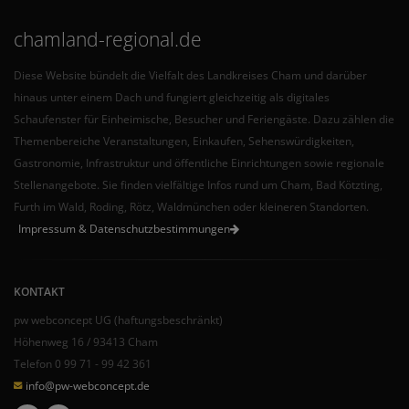
chamland-regional.de
Diese Website bündelt die Vielfalt des Landkreises Cham und darüber
hinaus unter einem Dach und fungiert gleichzeitig als digitales
Schaufenster für Einheimische, Besucher und Feriengäste. Dazu zählen die
Themenbereiche Veranstaltungen, Einkaufen, Sehenswürdigkeiten,
Gastronomie, Infrastruktur und öffentliche Einrichtungen sowie regionale
Stellenangebote. Sie finden vielfältige Infos rund um Cham, Bad Kötzting,
Furth im Wald, Roding, Rötz, Waldmünchen oder kleineren Standorten.
Impressum & Datenschutzbestimmungen
KONTAKT
pw webconcept UG (haftungsbeschränkt)
Höhenweg 16 / 93413 Cham
Telefon 0 99 71 - 99 42 361
info@pw-webconcept.de