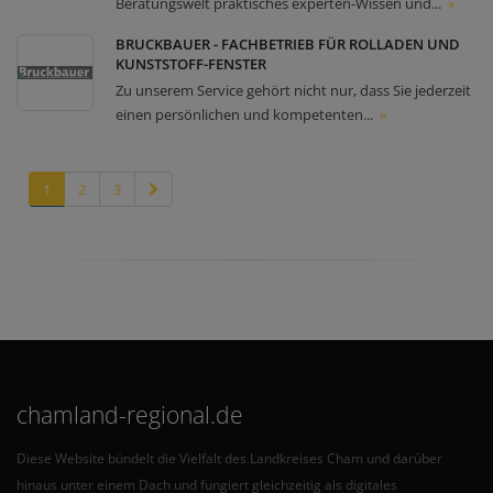
Beratungswelt praktisches experten-Wissen und...
»
BRUCKBAUER - FACHBETRIEB FÜR ROLLADEN UND
KUNSTSTOFF-FENSTER
Zu unserem Service gehört nicht nur, dass Sie jederzeit
einen persönlichen und kompetenten...
»
1
2
3
chamland-regional.de
Diese Website bündelt die Vielfalt des Landkreises Cham und darüber
hinaus unter einem Dach und fungiert gleichzeitig als digitales