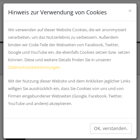
×
Hinweis zur Verwendung von Cookies
Wir verwenden auf dieser Website Cookies, die wir anonmyisiert
verarbeiten, um das Nutzerlebnis zu verbessern. Außerdem
binden wir Code-Teile der Webseiten von Facebook, Twitter,
Google und YouTube ein, die ebenfalls Cookies setzen bzw. setzen
STARTSEITE
EINKAUFEN, WIRTSCHAFT & GESUNDHEIT
🎯 Alle Shops und Dienstleister
können. Diese und weitere Details finden Sie in unseren
Datenschutzbestimmungen.
Mit der Nutzung dieser Website und dem Anklicken jeglicher Links
willigen Sie ausdrücklich ein, dass Sie Cookies von uns und von
PW WEBCONCEPT - MARKETING-AGENTUR
Firmen eingebundener Webseiten (Google, Facebook, Twitter,
Was schätzen Sie, wie viele Handy- und Tablet-Nutzer
YouTube und andere) akzeptieren.
es wohl im Landkreis Cham gibt? Als kleine Hilfe: Die
Einwohnerzahl liegt derzeit bei rund 126.000...
»
EDEKA ALLESCHER KATZBACH
OK, verstanden.
2⃣ In unserem neuen, modernen EDEKA-Markt in
Katzbach bieten wir Ihnen: + Obst und Gemüse + Brot