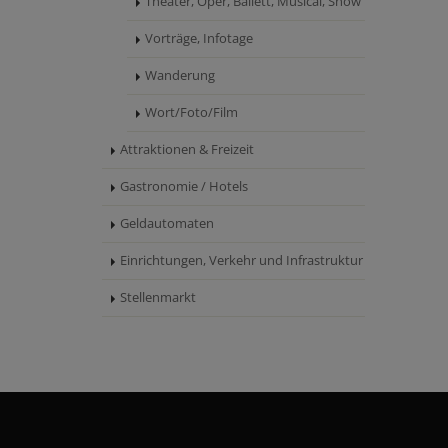
Theater, Oper, Ballett, Musical, Show
Vorträge, Infotage
Wanderung
Wort/Foto/Film
Attraktionen & Freizeit
Gastronomie / Hotels
Geldautomaten
Einrichtungen, Verkehr und Infrastruktur
Stellenmarkt