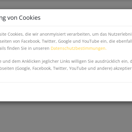
Apps
Inhalte fe
ng von Cookies
EINKAUFEN, WIRTSCHAFT & GESUNDHEIT
EV
ite Cookies, die wir anonmyisiert verarbeiten, um das Nutzerleb
eiten von Facebook, Twitter, Google und YouTube ein, die ebenfal
ils finden Sie in unseren
Datenschutzbestimmungen.
 und dem Anklicken jeglicher Links willigen Sie ausdrücklich ein, 
eiten (Google, Facebook, Twitter, YouTube und andere) akzeptier