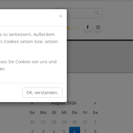
hlen?
09971-9942361
×
ENTS
STELLENMARKT
MEHR...
nis zu verbessern. Außerdem
ls Cookies setzen bzw. setzen
dass Sie Cookies von uns und
en.
Kalender
OK, verstanden.
«
August 2026
»
So
Mo
Di
Mi
Do
Fr
Sa
26
27
28
29
30
31
1
2
3
4
5
6
7
8