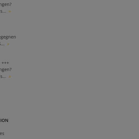
ngen?
s...
»
Begegnen
...
»
! +++
ngen?
s...
»
HION
des