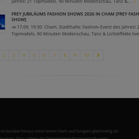
Jahres! 21 Topmodels, 90 Minuten Modenschau, Tanz &...
»
FREY JUBILÄUMS FASHION SHOWS 2026 IN CHAM [FREY FAS
SHOW]
📣 17.09. 19:30: Cham, Stadthalle: Fashion-Event des Jahres! 
Topmodels, 90 Minuten Modenschau, Tanz & Lichteffekte live 
2
3
4
5
6
7
8
9
10
nd darüber hinaus unter einem Dach und fungiert gleichzeitig als
riengäste. Dazu zählen die Themenbereiche Veranstaltungen,