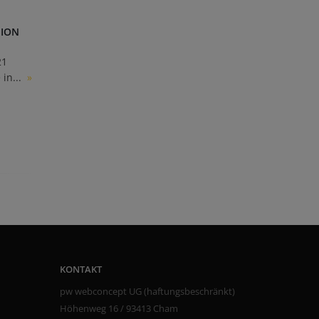
HION
21
in...
»
KONTAKT
pw webconcept UG (haftungsbeschränkt)
Höhenweg 16 / 93413 Cham