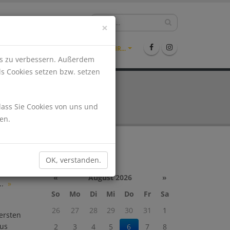
hlen?
09971-9942361
×
ENTS
STELLENMARKT
MEHR...
nis zu verbessern. Außerdem
ls Cookies setzen bzw. setzen
dass Sie Cookies von uns und
en.
Kalender
OK, verstanden.
Wir
t unsere
«
August 2026
»
..
»
So
Mo
Di
Mi
Do
Fr
Sa
26
27
28
29
30
31
1
ersten
aus
2
3
4
5
6
7
8