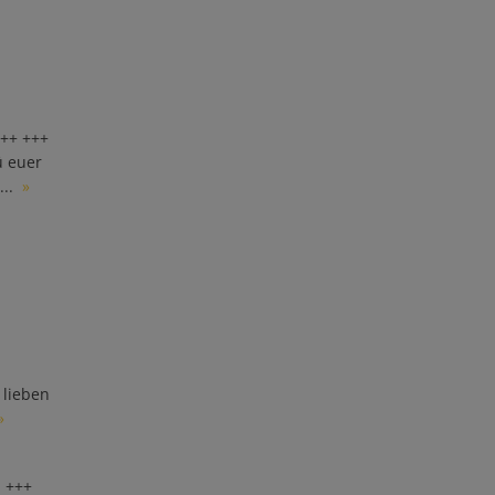
+++ +++
 euer
...
»
lieben
»
! +++