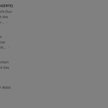
NZERTE]
erk-Duo
t das
...
»
en
ise
lt...
»
rtiert
rd das
r Wald:
d