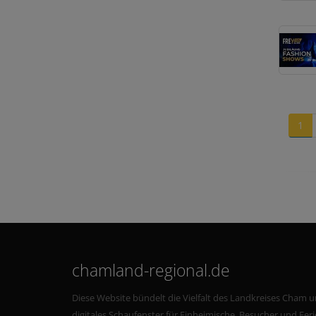
1
chamland-regional.de
Diese Website bündelt die Vielfalt des Landkreises Cham u
digitales Schaufenster für Einheimische, Besucher und Fe