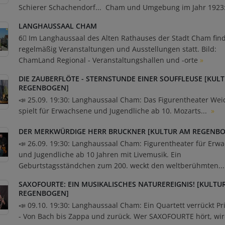
Schierer Schachendorf... Cham und Umgebung im Jahr 1923:
LANGHAUSSAAL CHAM
6⃣ Im Langhaussaal des Alten Rathauses der Stadt Cham fin
regelmäßig Veranstaltungen und Ausstellungen statt. Bild:
ChamLand Regional - Veranstaltungshallen und -orte
»
DIE ZAUBERFLÖTE - STERNSTUNDE EINER SOUFFLEUSE [KUL
REGENBOGEN]
📣 25.09. 19:30: Langhaussaal Cham: Das Figurentheater Wei
spielt für Erwachsene und Jugendliche ab 10. Mozarts...
»
DER MERKWÜRDIGE HERR BRUCKNER [KULTUR AM REGENB
📣 26.09. 19:30: Langhaussaal Cham: Figurentheater für Erw
und Jugendliche ab 10 Jahren mit Livemusik. Ein
Geburtstagsständchen zum 200. weckt den weltberühmten..
SAXOFOURTE: EIN MUSIKALISCHES NATUREREIGNIS! [KULTU
REGENBOGEN]
📣 09.10. 19:30: Langhaussaal Cham: Ein Quartett verrückt Pr
- Von Bach bis Zappa und zurück. Wer SAXOFOURTE hört, wir