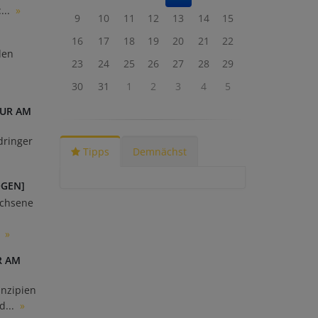
...
»
9
10
11
12
13
14
15
16
17
18
19
20
21
22
den
23
24
25
26
27
28
29
30
31
1
2
3
4
5
TUR AM
dringer
Tipps
Demnächst
OGEN]
achsene
.
»
R AM
inzipien
d...
»