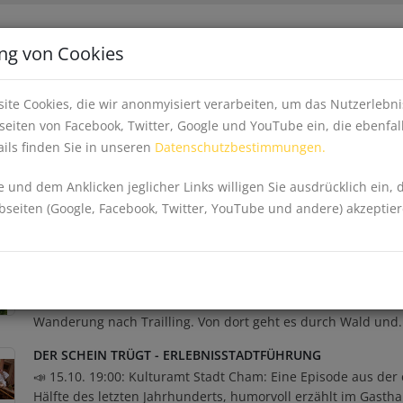
Apps
Inhalte fe
ng von Cookies
EINKAUFEN, WIRTSCHAFT & GESUNDHEIT
EV
ite Cookies, die wir anonmyisiert verarbeiten, um das Nutzerleb
eiten von Facebook, Twitter, Google und YouTube ein, die ebenfal
ils finden Sie in unseren
Datenschutzbestimmungen.
 und dem Anklicken jeglicher Links willigen Sie ausdrücklich ein, 
eiten (Google, Facebook, Twitter, YouTube und andere) akzeptier
WALD UND WIESENWANDERUNG
📣 21.08. 09:15: Gebietsbetreuerin Naturpark Anette Lafaire: 
fahren von Lam mit der Bahn nach Arrach und beginnen dor
Wanderung nach Trailling. Von dort geht es durch Wald und.
DER SCHEIN TRÜGT - ERLEBNISSTADTFÜHRUNG
📣 15.10. 19:00: Kulturamt Stadt Cham: Eine Episode aus der 
Hälfte des letzten Jahrhunderts, humorvoll erzählt im Gasth