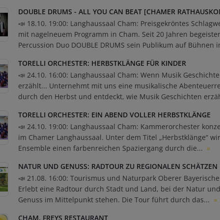
DOUBLE DRUMS - ALL YOU CAN BEAT [CHAMER RATHAUSKO
📣 18.10. 19:00: Langhaussaal Cham: Preisgekröntes Schlagw
mit nagelneuem Programm in Cham. Seit 20 Jahren begeister
Percussion Duo DOUBLE DRUMS sein Publikum auf Bühnen in
TORELLI ORCHESTER: HERBSTKLÄNGE FÜR KINDER
📣 24.10. 16:00: Langhaussaal Cham: Wenn Musik Geschicht
erzählt... Unternehmt mit uns eine musikalische Abenteuerre
durch den Herbst und entdeckt, wie Musik Geschichten erzäh
TORELLI ORCHESTER: EIN ABEND VOLLER HERBSTKLÄNGE
📣 24.10. 19:00: Langhaussaal Cham: Kammerorchester konze
im Chamer Langhaussaal. Unter dem Titel „Herbstklänge“ wi
Ensemble einen farbenreichen Spaziergang durch die...
»
NATUR UND GENUSS: RADTOUR ZU REGIONALEN SCHÄTZEN
📣 21.08. 16:00: Tourismus und Naturpark Oberer Bayerische
Erlebt eine Radtour durch Stadt und Land, bei der Natur un
Genuss im Mittelpunkt stehen. Die Tour führt durch das...
»
CHAM, FREYS RESTAURANT