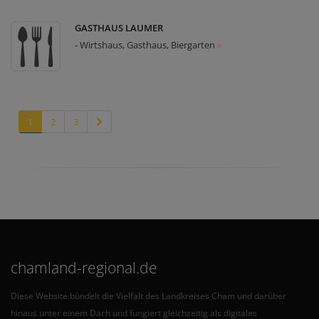
GASTHAUS LAUMER
- Wirtshaus, Gasthaus, Biergarten
»
1
2
3
chamland-regional.de
Diese Website bündelt die Vielfalt des Landkreises Cham und darüber
hinaus unter einem Dach und fungiert gleichzeitig als digitales