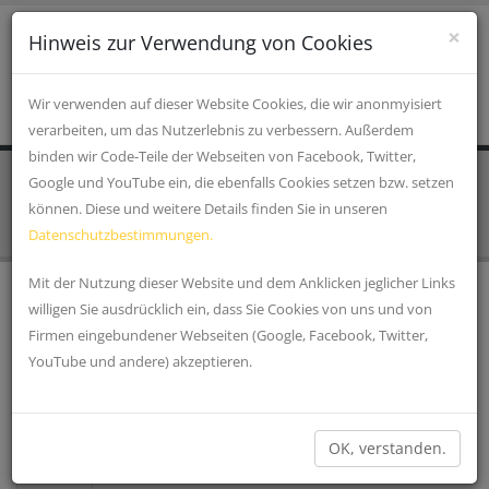
×
Hinweis zur Verwendung von Cookies
Wir verwenden auf dieser Website Cookies, die wir anonmyisiert
verarbeiten, um das Nutzerlebnis zu verbessern. Außerdem
binden wir Code-Teile der Webseiten von Facebook, Twitter,
Google und YouTube ein, die ebenfalls Cookies setzen bzw. setzen
STARTSEITE
Gastronomie / Hotels
können. Diese und weitere Details finden Sie in unseren
Datenschutzbestimmungen.
Mit der Nutzung dieser Website und dem Anklicken jeglicher Links
willigen Sie ausdrücklich ein, dass Sie Cookies von uns und von
HOTEL RANDSBERGERHOF
Firmen eingebundener Webseiten (Google, Facebook, Twitter,
4 Sterne Wellnesshotel - Hotel **** und Luxushotels
»
YouTube und andere) akzeptieren.
HOTEL AM REGENBOGEN
OK, verstanden.
Das Hotel Am "Regenbogen" liegt mitten im Grünen auf
einer natürlichen Insel zwischen zwei Flussarmen, die