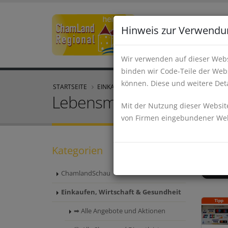
Hinweis zur Verwendu
Wir verwenden auf dieser Webs
binden wir Code-Teile der Webs
können. Diese und weitere Deta
STARTSEITE
EINKAUFEN, WIRTSCHAFT & GESUNDHEIT
Lebensmittel und Geträn
Mit der Nutzung dieser Website
von Firmen eingebundener Webs
Kategorien
ChamlandSchau
Einkaufen, Wirtschaft & Gesundheit
➡ Alle Angebote und Aktionen