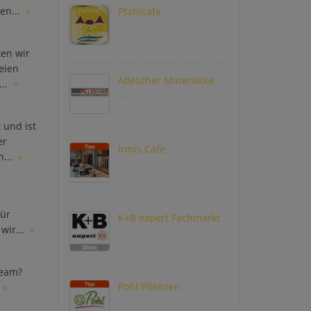
en...
»
Pfahlcafe
en wir
eien
Allescher Mineralöle -
...
»
...
und ist
er
Irmis Cafe
...
»
für
K+B expert Fachmarkt
wir...
»
Team?
Pohl Pflanzen
»