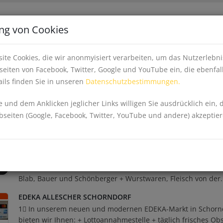
Apps
Inhalte fe
ng von Cookies
EINKAUFEN, WIRTSCHAFT & GESUNDHEIT
EV
ite Cookies, die wir anonmyisiert verarbeiten, um das Nutzerleb
eiten von Facebook, Twitter, Google und YouTube ein, die ebenfal
ils finden Sie in unseren
Datenschutzbestimmungen.
ke
 und dem Anklicken jeglicher Links willigen Sie ausdrücklich ein, 
eiten (Google, Facebook, Twitter, YouTube und andere) akzeptier
EDEKA ALLESCHER KATZBACH
2⃣ In unserem neuen, modernen EDEKA-Markt in Katzbach b
wir Ihnen: + Obst und Gemüse + Brot und Backwaren der Bä
Blab, Bauer und Schönberger + Wurstwaren, Fleisch von der.
EDEKA ALLESCHER SCHORNDORF
1⃣ In unserem neuen und modernen EDEKA-Markt in Schorn
bieten wir Ihnen: + Lottoannahmestelle + täglich frisches Ob