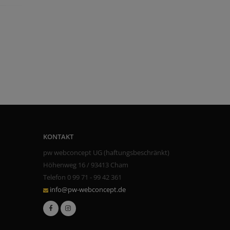
KONTAKT
pw webconcept UG (haftungsbeschränkt)
Höhenweg 16 / 93413 Cham
Telefon 0 99 71 - 99 42 361
info@pw-webconcept.de