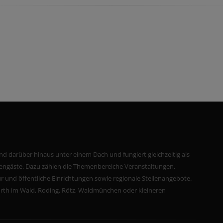
nd darüber hinaus unter einem Dach und fungiert gleichzeitig als
riengäste. Dazu zählen die Themenbereiche Veranstaltungen,
r und öffentliche Einrichtungen sowie regionale Stellenangebote.
Furth im Wald, Roding, Rötz, Waldmünchen oder kleineren