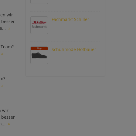
ten wir
Fachmarkt Schiller
 besser
e...
»
s Team?
Schuhmode Hofbauer
»
am?
»
n wir
 besser
...
»