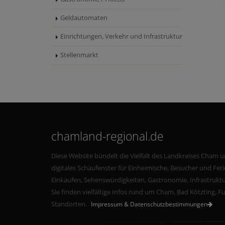
Geldautomaten
Einrichtungen, Verkehr und Infrastruktur
Stellenmarkt
chamland-regional.de
Diese Website bündelt die Vielfalt des Landkreises Cham u
digitales Schaufenster für Einheimische, Besucher und Fe
Einkaufen, Sehenswürdigkeiten, Gastronomie, Infrastruktu
Sie finden vielfältige Infos rund um Cham, Bad Kötzting, 
Standorten.
Impressum & Datenschutzbestimmungen