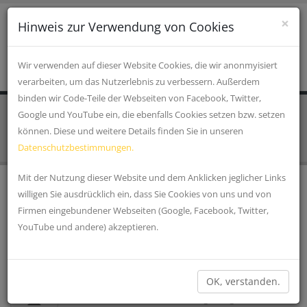
×
Hinweis zur Verwendung von Cookies
Wir verwenden auf dieser Website Cookies, die wir anonmyisiert
verarbeiten, um das Nutzerlebnis zu verbessern. Außerdem
binden wir Code-Teile der Webseiten von Facebook, Twitter,
Google und YouTube ein, die ebenfalls Cookies setzen bzw. setzen
STARTSEITE
EINRICHTUNGEN, VERKEHR UND INFRASTRUKTUR
Touristinfo
können. Diese und weitere Details finden Sie in unseren
Datenschutzbestimmungen.
Mit der Nutzung dieser Website und dem Anklicken jeglicher Links
willigen Sie ausdrücklich ein, dass Sie Cookies von uns und von
TOURIST-INFO CHAMERAU
Firmen eingebundener Webseiten (Google, Facebook, Twitter,
Eingebettet im romantischen Regental liegt unser
YouTube und andere) akzeptieren.
Ferienort Chamerau. Ob zu Fuß, mit dem Rad oder mit
dem Boot, unsere ländliche Gegend läßt sich immer...
»
TOURIST-INFORMATION ZANDT
OK, verstanden.
Tourist- Info Zandt Bei uns erhalten Sie ausführliches
Info-Material von Zandt und Umgebung, Wander- und