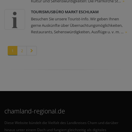
Kultur und Sehenswürdigkeiten: Die Pfarrkirche St...
»
TOURISMUSBÜRO MARKT ESCHLKAM
Besuchen Sie unsere Tourist-Info. Wir geben Ihnen
gerne Auskünfte über Übernachtungsmöglichkeiten,
Restaurants, Sehenswürdigkeiten, Ausflüge u. v. m. ...
»
1
2
chamland-regional.de
Diese Website bündelt die Vielfalt des Landkreises Cham und darüber
hinaus unter einem Dach und fungiert gleichzeitig als digitales