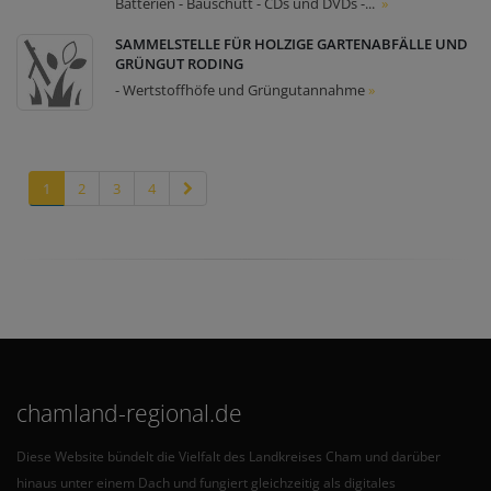
Batterien - Bauschutt - CDs und DVDs -...
»
SAMMELSTELLE FÜR HOLZIGE GARTENABFÄLLE UND
GRÜNGUT RODING
- Wertstoffhöfe und Grüngutannahme
»
1
2
3
4
chamland-regional.de
Diese Website bündelt die Vielfalt des Landkreises Cham und darüber
hinaus unter einem Dach und fungiert gleichzeitig als digitales