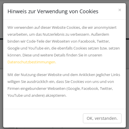
×
Hinweis zur Verwendung von Cookies
Wir verwenden auf dieser Website Cookies, die wir anonmyisiert
verarbeiten, um das Nutzerlebnis zu verbessern. Außerdem
binden wir Code-Teile der Webseiten von Facebook, Twitter,
Google und YouTube ein, die ebenfalls Cookies setzen bzw. setzen
STARTSEITE
EINRICHTUNGEN, VERKEHR UND INFRASTRUKTUR
Wertstoffhöfe und Grüngutannahme
können. Diese und weitere Details finden Sie in unseren
Datenschutzbestimmungen.
Mit der Nutzung dieser Website und dem Anklicken jeglicher Links
willigen Sie ausdrücklich ein, dass Sie Cookies von uns und von
ABFALLKALENDER
Firmen eingebundener Webseiten (Google, Facebook, Twitter,
Der Abfallkalender jetzt auch mit
YouTube und andere) akzeptieren.
Benachrichtigungsfunktion per Push-Meldung direkt
aufs Smartphone... Dieser Service steht dir nicht im...
»
WERTSTOFFHOF CHAM
OK, verstanden.
Entsorgt können folgende Wertstoffe werden: -
Altbekleidung - Altglas - Altmetalle - Altreifen - Batterien