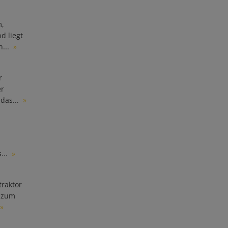
m,
d liegt
...
»
r
er
das...
»
...
»
traktor
n zum
»