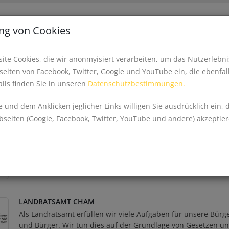
Apps
Inhalte fe
ng von Cookies
EINKAUFEN, WIRTSCHAFT & GESUNDHEIT
EV
ite Cookies, die wir anonmyisiert verarbeiten, um das Nutzerleb
eiten von Facebook, Twitter, Google und YouTube ein, die ebenfal
ils finden Sie in unseren
Datenschutzbestimmungen.
d Infrastruktur
 und dem Anklicken jeglicher Links willigen Sie ausdrücklich ein, 
eiten (Google, Facebook, Twitter, YouTube und andere) akzeptier
WLAN-HOTSPOT LANDRATSAMT CHAM
Hier finden Sie einen kostenlosen WLAN-Hotspot von Bayern
WLAN-Hotspots
»
LANDRATSAMT CHAM
Als Landratsamt erfüllen wir viele Aufgaben für unsere Bürg
und Bürger. Wir tun dies auf der Grundlage von Gesetzen u