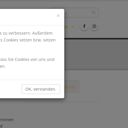
hlen?
09971-9942361
×
ENTS
STELLENMARKT
MEHR...
nis zu verbessern. Außerdem
ls Cookies setzen bzw. setzen
dass Sie Cookies von uns und
en.
Tipps
Demnächst
OK, verstanden.
WLAN. -
erinnen
nd