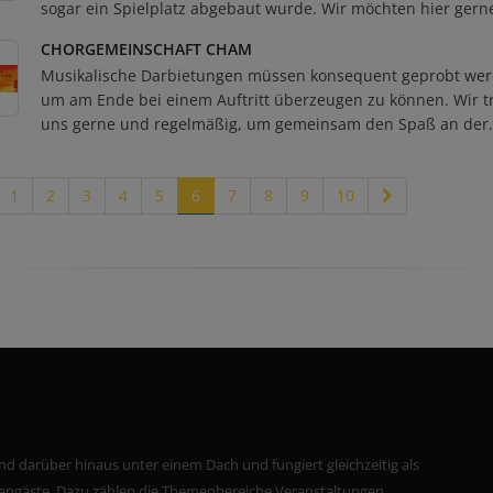
sogar ein Spielplatz abgebaut wurde. Wir möchten hier gerne
CHORGEMEINSCHAFT CHAM
Musikalische Darbietungen müssen konsequent geprobt wer
um am Ende bei einem Auftritt überzeugen zu können. Wir t
uns gerne und regelmäßig, um gemeinsam den Spaß an der.
1
2
3
4
5
6
7
8
9
10
nd darüber hinaus unter einem Dach und fungiert gleichzeitig als
riengäste. Dazu zählen die Themenbereiche Veranstaltungen,