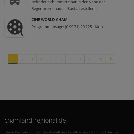
befindet sich unmittelbar in der Nähe der
Regenpromenade. - Bushaltestellen
»
CINE WORLD CHAM
Programmansage: (0 99 71) 20 225 - Kino
»
1
2
3
4
5
6
7
8
9
10
chamland-regional.de
Diese Website bündelt die Vielfalt des Landkreises Cham und darüber