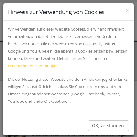
×
Hinweis zur Verwendung von Cookies
Wir verwenden auf dieser Website Cookies, die wir anonmyisiert
verarbeiten, um das Nutzerlebnis zu verbessern. Außerdem
binden wir Code-Teile der Webseiten von Facebook, Twitter,
Google und YouTube ein, die ebenfalls Cookies setzen bzw. setzen
STARTSEITE
Einrichtungen, Verkehr und
können. Diese und weitere Details finden Sie in unseren
Infrastruktur
Datenschutzbestimmungen.
Mit der Nutzung dieser Website und dem Anklicken jeglicher Links
willigen Sie ausdrücklich ein, dass Sie Cookies von uns und von
Firmen eingebundener Webseiten (Google, Facebook, Twitter,
ALLESCHER TANKSTELLE
YouTube und andere) akzeptieren.
Sie finden in Katzbach unsere Tankstelle, die Sie 24
Stunden am Tag nutzen können. Außerhalb der
Geschäftszeiten steht Ihnen der Tankautomat (nur...
»
OK, verstanden.
MARKTPLATZ CHAM
Die Stadt ist zentraler Wirtschaftsstandort der Region