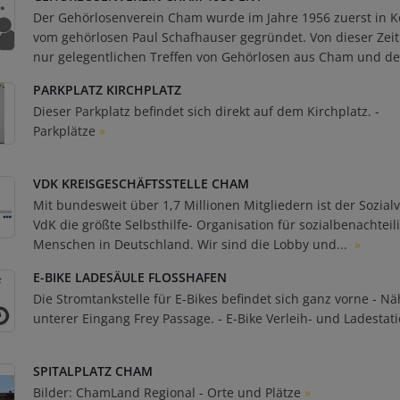
Der Gehörlosenverein Cham wurde im Jahre 1956 zuerst in K
vom gehörlosen Paul Schafhauser gegründet. Von dieser Zeit
nur gelegentlichen Treffen von Gehörlosen aus Cham und de
PARKPLATZ KIRCHPLATZ
Dieser Parkplatz befindet sich direkt auf dem Kirchplatz. -
Parkplätze
»
VDK KREISGESCHÄFTSSTELLE CHAM
Mit bundesweit über 1,7 Millionen Mitgliedern ist der Sozia
VdK die größte Selbsthilfe- Organisation für sozialbenachteil
Menschen in Deutschland. Wir sind die Lobby und...
»
E-BIKE LADESÄULE FLOSSHAFEN
Die Stromtankstelle für E-Bikes befindet sich ganz vorne - N
unterer Eingang Frey Passage. - E-Bike Verleih- und Ladestat
SPITALPLATZ CHAM
Bilder: ChamLand Regional - Orte und Plätze
»