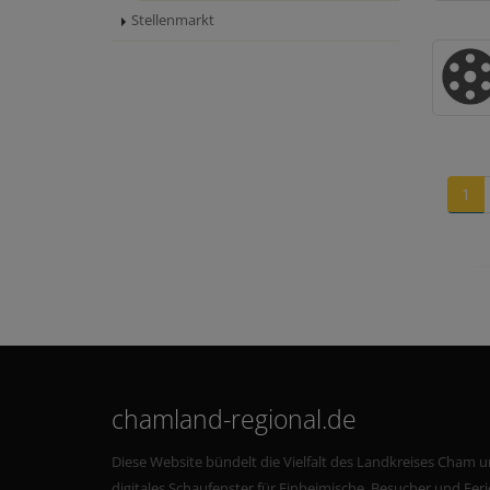
Stellenmarkt
1
chamland-regional.de
Diese Website bündelt die Vielfalt des Landkreises Cham u
digitales Schaufenster für Einheimische, Besucher und Fe