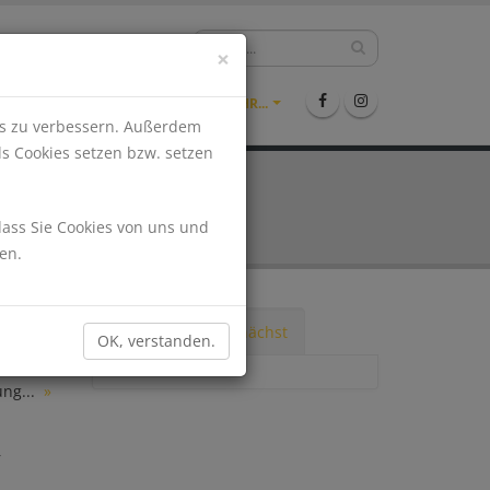
hlen?
09971-9942361
×
ENTS
STELLENMARKT
MEHR...
nis zu verbessern. Außerdem
ls Cookies setzen bzw. setzen
dass Sie Cookies von uns und
en.
Tipps
Demnächst
OK, verstanden.
n am Tag
der
ung...
»
r