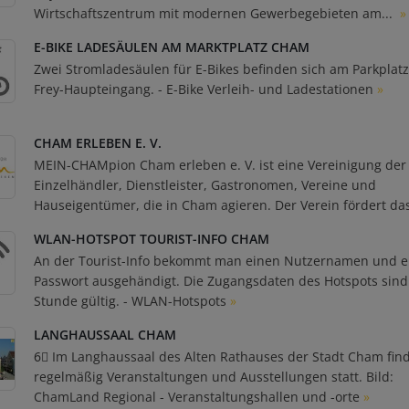
Wirtschaftszentrum mit modernen Gewerbegebieten am...
»
E-BIKE LADESÄULEN AM MARKTPLATZ CHAM
Zwei Stromladesäulen für E-Bikes befinden sich am Parkplat
Frey-Haupteingang. - E-Bike Verleih- und Ladestationen
»
CHAM ERLEBEN E. V.
MEIN-CHAMpion Cham erleben e. V. ist eine Vereinigung der
Einzelhändler, Dienstleister, Gastronomen, Vereine und
Hauseigentümer, die in Cham agieren. Der Verein fördert das
WLAN-HOTSPOT TOURIST-INFO CHAM
An der Tourist-Info bekommt man einen Nutzernamen und e
Passwort ausgehändigt. Die Zugangsdaten des Hotspots sind
Stunde gültig. - WLAN-Hotspots
»
LANGHAUSSAAL CHAM
6⃣ Im Langhaussaal des Alten Rathauses der Stadt Cham fin
regelmäßig Veranstaltungen und Ausstellungen statt. Bild:
ChamLand Regional - Veranstaltungshallen und -orte
»