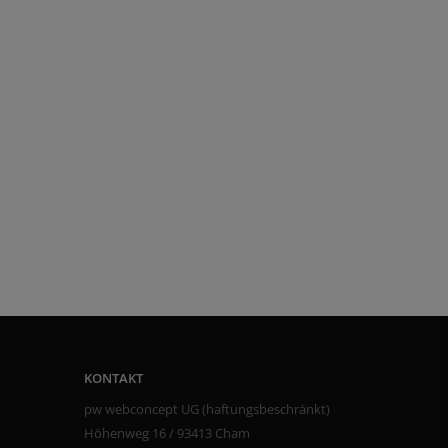
KONTAKT
pw webconcept UG (haftungsbeschränkt)
Höhenweg 16 / 93413 Cham