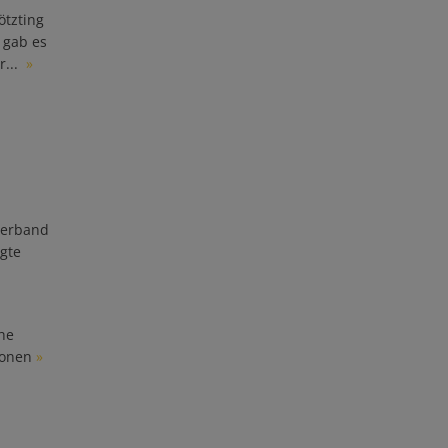
ötzting
 gab es
r...
»
lverband
igte
ähe
ionen
»