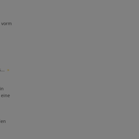
z vorm
...
»
in
 eine
den