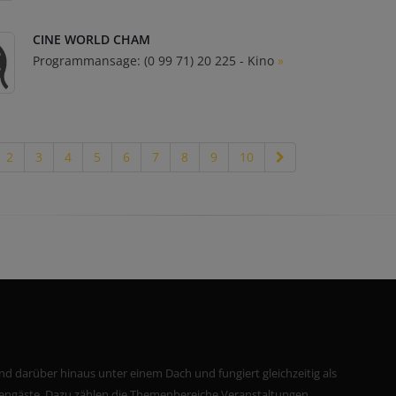
CINE WORLD CHAM
Programmansage: (0 99 71) 20 225 - Kino
»
2
3
4
5
6
7
8
9
10
nd darüber hinaus unter einem Dach und fungiert gleichzeitig als
riengäste. Dazu zählen die Themenbereiche Veranstaltungen,