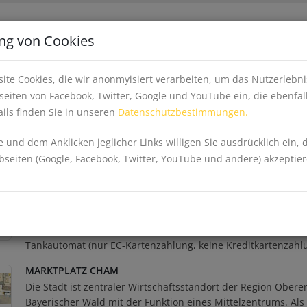
Apps
Inhalte fe
ng von Cookies
EINKAUFEN, WIRTSCHAFT & GESUNDHEIT
EV
ite Cookies, die wir anonmyisiert verarbeiten, um das Nutzerleb
eiten von Facebook, Twitter, Google und YouTube ein, die ebenfal
ils finden Sie in unseren
Datenschutzbestimmungen.
d Infrastruktur
 und dem Anklicken jeglicher Links willigen Sie ausdrücklich ein, 
eiten (Google, Facebook, Twitter, YouTube und andere) akzeptier
ALLESCHER TANKSTELLE
Sie finden in Katzbach unsere Tankstelle, die Sie 24 Stunde
nutzen können. Außerhalb der Geschäftszeiten steht Ihnen 
Tankautomat (nur EC-Kartenzahlung, keine Kreditkartenzahl
MARKTPLATZ CHAM
Die Stadt ist zentraler Wirtschaftsstandort der Region Obere
Bayerischer Wald mit der Funktion eines Mittelzentrums. Als