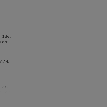
 Zele /
t der
WLAN. -
e St.
eiblein.