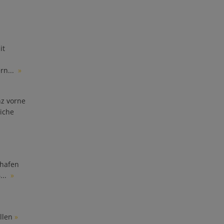
it
rn...
»
nz vorne
iche
ßhafen
...
»
llen
»